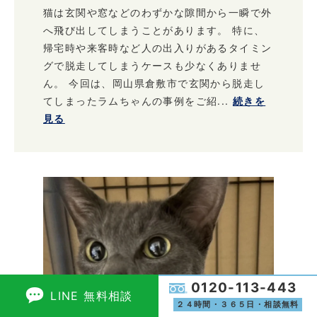
猫は玄関や窓などのわずかな隙間から一瞬で外
へ飛び出してしまうことがあります。 特に、
帰宅時や来客時など人の出入りがあるタイミン
グで脱走してしまうケースも少なくありませ
ん。 今回は、岡山県倉敷市で玄関から脱走し
てしまったラムちゃんの事例をご紹...
続きを
見る
0120-113-443
LINE 無料相談
２４時間・３６５日・相談無料