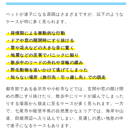
ペットが迷子になる原因はさまざまですが、以下のような
ケースが特に多く見られます。
・発情期による衝動的な行動
・ドアや窓の開閉時にすり抜ける
・雷や花火などの大きな音に驚く
・地震などの災害でパニックに陥り
・散歩中のリードの外れや首輪の緩み
・野生動物を追いかけて逃げてしまった
・知らない場所（旅行先・引っ越し先）での脱走
都市部である金沢市や小松市などでは、玄関や窓の開け閉
めの際にすり抜けたり、散歩中にリードが緩んでしまった
りする場面から脱走に至るケースが多く見られます。一方
で、七尾市や能登半島の自然豊かなエリアでは、海岸や山
道、田畑周辺へ入り込んでしまい、見通しの悪い地形の中
で迷子になるケースもあります。