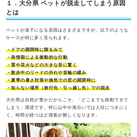
１．大分県 ペットが脱走してしまう原因
とは
ペットが迷子になる原因はさまざまですが、以下のような
ケースが特に多く見られます。
・ドアの開閉時に隙をみて
・発情期による衝動的な行動
・雷や花火などの大きな音に驚く
・散歩中のリードの外れや首輪の緩み
・夏季の暑さ対策や換気での窓の開閉時に
・知らない場所（旅行先・引っ越し先）での脱走
大分県は自然が豊かだからこそ、「どこまでも移動できて
しまう」環境です。特に山中や海沿いでは人目につきにく
く、時間が経つほど捜索が難しくなります。