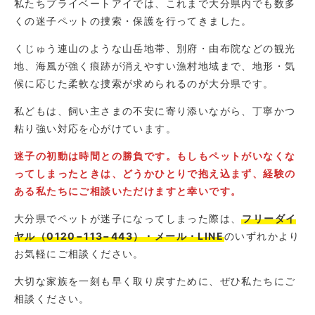
私たちプライベートアイでは、これまで大分県内でも数多
くの迷子ペットの捜索・保護を行ってきました。
くじゅう連山のような山岳地帯、別府・由布院などの観光
地、海風が強く痕跡が消えやすい漁村地域まで、地形・気
候に応じた柔軟な捜索が求められるのが大分県です。
私どもは、飼い主さまの不安に寄り添いながら、丁寧かつ
粘り強い対応を心がけています。
迷子の初動は時間との勝負です。もしもペットがいなくな
ってしまったときは、どうかひとりで抱え込まず、経験の
ある私たちにご相談いただけますと幸いです。
大分県でペットが迷子になってしまった際は、
フリーダイ
ヤル（0120−113−443）・メール・LINE
のいずれかより
お気軽にご相談ください。
大切な家族を一刻も早く取り戻すために、ぜひ私たちにご
相談ください。