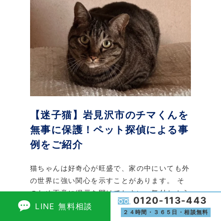
【迷子猫】岩見沢市のチマくんを
無事に保護！ペット探偵による事
例をご紹介
猫ちゃんは好奇心が旺盛で、家の中にいても外
の世界に強い関心を示すことがあります。 そ
のため不意に網戸を開けてしまい、気付かぬう
0120-113-443
ちに外へ出てしまうケースも少なくありませ
LINE 無料相談
２４時間・３６５日・相談無料
ん。 今回は、北海道岩見沢市で網戸を開けて