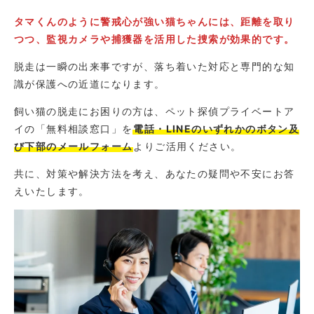
タマくんのように警戒心が強い猫ちゃんには、距離を取り
つつ、監視カメラや捕獲器を活用した捜索が効果的です。
脱走は一瞬の出来事ですが、落ち着いた対応と専門的な知
識が保護への近道になります。
飼い猫の脱走にお困りの方は、ペット探偵プライベートア
イの「無料相談窓口」を
電話・LINEのいずれかのボタン及
び下部のメールフォーム
よりご活用ください。
共に、対策や解決方法を考え、あなたの疑問や不安にお答
えいたします。