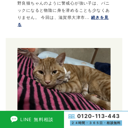
野良猫ちゃんのように警戒心が強い子は、パニ
ックになると物陰に身を潜めることも少なくあ
りません。 今回は、滋賀県大津市...
続きを見
る
0120-113-443
LINE 無料相談
【迷子猫】田村市のノアくんを無
２４時間・３６５日・相談無料