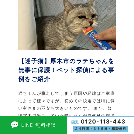
【迷子猫】厚木市のラテちゃんを
無事に保護！ペット探偵による事
例をご紹介
猫ちゃんが脱走してしまう原因や経緯はご家庭
によって様々ですが、初めての脱走では特に飼
い主さまの不安も大きいものです。 また、普
段室内で過ごしていた猫ちゃんが突然外の環境
0120-113-443
に出てしまうことで、身を隠して動かなくなっ
LINE 無料相談
２４時間・３６５日・相談無料
てしまうケースも少なくありませ...
続きを見