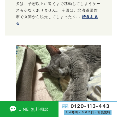
犬は、予想以上に遠くまで移動してしまうケー
スも少なくありません。 今回は、北海道函館
市で玄関から脱走してしまったク...
続きを見
る
0120-113-443
LINE 無料相談
【迷子猫】ふじみ野市のランちゃ
２４時間・３６５日・相談無料