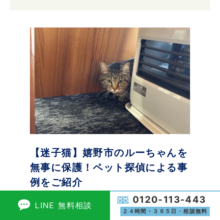
【迷子猫】嬉野市のルーちゃんを
無事に保護！ペット探偵による事
例をご紹介
0120-113-443
LINE 無料相談
猫は思いがけないきっかけで遠くまで移動して
２４時間・３６５日・相談無料
しまうことがあります。 特に、車が関わる脱