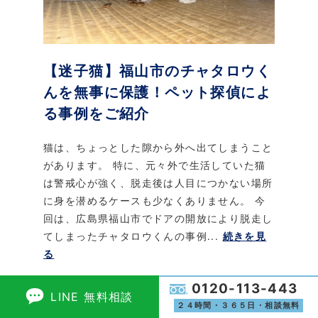
【迷子猫】福山市のチャタロウく
んを無事に保護！ペット探偵によ
る事例をご紹介
猫は、ちょっとした隙から外へ出てしまうこと
があります。 特に、元々外で生活していた猫
は警戒心が強く、脱走後は人目につかない場所
に身を潜めるケースも少なくありません。 今
回は、広島県福山市でドアの開放により脱走し
てしまったチャタロウくんの事例...
続きを見
る
0120-113-443
LINE 無料相談
２４時間・３６５日・相談無料