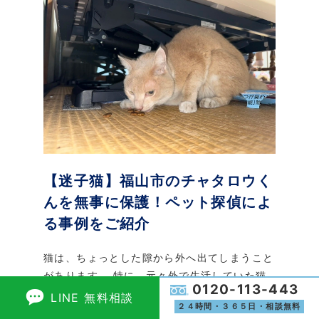
【迷子猫】福山市のチャタロウく
んを無事に保護！ペット探偵によ
る事例をご紹介
猫は、ちょっとした隙から外へ出てしまうこと
があります。 特に、元々外で生活していた猫
0120-113-443
は警戒心が強く、脱走後は人目につかない場所
LINE 無料相談
２４時間・３６５日・相談無料
に身を潜めるケースも少なくありません。 今