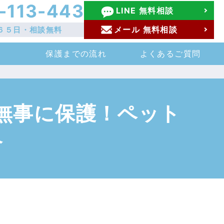
-113-443
LINE 無料相談
メール 無料相談
６５日・相談無料
保護までの流れ
よくあるご質問
無事に保護！ペット
介