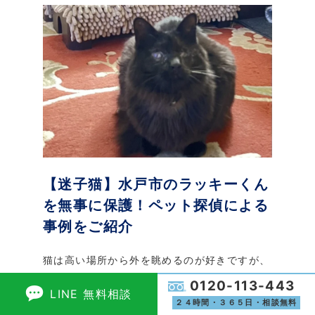
【迷子猫】水戸市のラッキーくん
を無事に保護！ペット探偵による
事例をご紹介
猫は高い場所から外を眺めるのが好きですが、
ちょっとした隙に外へ出てしまうことがありま
0120-113-443
LINE 無料相談
す。 特に、ベランダからの脱走は多く、慣れ
２４時間・３６５日・相談無料
ない外の環境に驚いてしまうケースも少なくあ