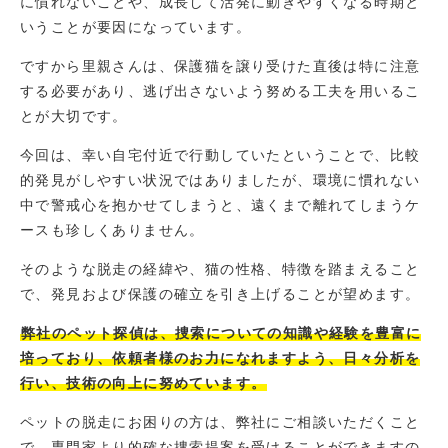
に慣れないことや、成長して活発に動きやすくなる時期と
いうことが要因になっています。
ですから里親さんは、保護猫を譲り受けた直後は特に注意
する必要があり、逃げ出さないよう努める工夫を用いるこ
とが大切です。
今回は、幸い自宅付近で行動していたということで、比較
的発見がしやすい状況ではありましたが、環境に慣れない
中で警戒心を抱かせてしまうと、遠くまで離れてしまうケ
ースも珍しくありません。
そのような脱走の経緯や、猫の性格、特徴を踏まえること
で、発見および保護の確立を引き上げることが望めます。
弊社のペット探偵は、捜索についての知識や経験を豊富に
培っており、依頼者様のお力になれますよう、日々分析を
行い、技術の向上に努めています。
ペットの脱走にお困りの方は、弊社にご相談いただくこと
で、専門家より的確な捜索提案を受けることができますの