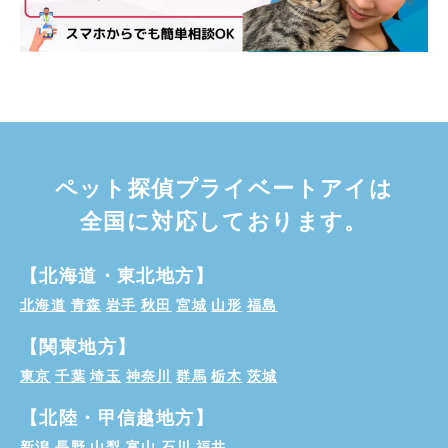
ペット探偵プライベートアイは
全国に対応しております。
【北海道・東北地方】
北海道
青森
岩手
秋田
宮城
山形
福島
【関東地方】
東京
千葉
埼玉
神奈川
群馬
栃木
茨城
【北陸・甲信越地方】
新潟
長野
山梨
富山
石川
福井